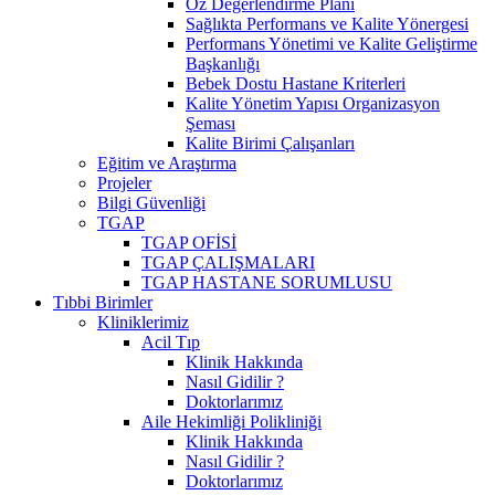
Öz Değerlendirme Planı
Sağlıkta Performans ve Kalite Yönergesi
Performans Yönetimi ve Kalite Geliştirme
Başkanlığı
Bebek Dostu Hastane Kriterleri
Kalite Yönetim Yapısı Organizasyon
Şeması
Kalite Birimi Çalışanları
Eğitim ve Araştırma
Projeler
Bilgi Güvenliği
TGAP
TGAP OFİSİ
TGAP ÇALIŞMALARI
TGAP HASTANE SORUMLUSU
Tıbbi Birimler
Kliniklerimiz
Acil Tıp
Klinik Hakkında
Nasıl Gidilir ?
Doktorlarımız
Aile Hekimliği Polikliniği
Klinik Hakkında
Nasıl Gidilir ?
Doktorlarımız