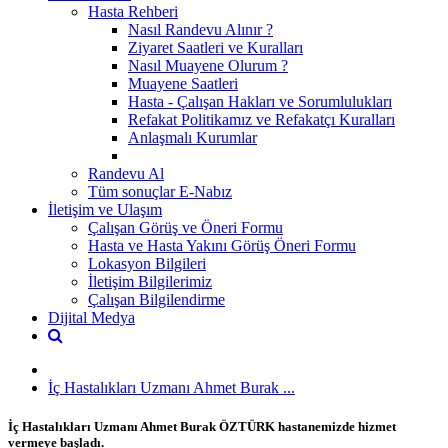
Hasta Rehberi
Nasıl Randevu Alınır ?
Ziyaret Saatleri ve Kuralları
Nasıl Muayene Olurum ?
Muayene Saatleri
Hasta - Çalışan Hakları ve Sorumlulukları
Refakat Politikamız ve Refakatçı Kuralları
Anlaşmalı Kurumlar
Randevu Al
Tüm sonuçlar E-Nabız
İletişim ve Ulaşım
Çalışan Görüş ve Öneri Formu
Hasta ve Hasta Yakını Görüş Öneri Formu
Lokasyon Bilgileri
İletişim Bilgilerimiz
Çalışan Bilgilendirme
Dijital Medya
İç Hastalıkları Uzmanı Ahmet Burak ...
İç Hastalıkları Uzmanı Ahmet Burak ÖZTÜRK hastanemizde hizmet
vermeye başladı.