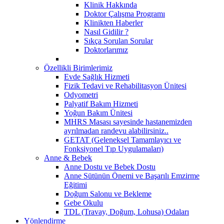
Klinik Hakkında
Doktor Çalışma Programı
Klinikten Haberler
Nasıl Gidilir ?
Sıkça Sorulan Sorular
Doktorlarımız
Özellikli Birimlerimiz
Evde Sağlık Hizmeti
Fizik Tedavi ve Rehabilitasyon Ünitesi
Odyometri
Palyatif Bakım Hizmeti
Yoğun Bakım Ünitesi
MHRS Masası sayesinde hastanemizden
ayrılmadan randevu alabilirsiniz..
GETAT (Geleneksel Tamamlayıcı ve
Fonksiyonel Tıp Uygulamaları)
Anne & Bebek
Anne Dostu ve Bebek Dostu
Anne Sütünün Önemi ve Başarılı Emzirme
Eğitimi
Doğum Salonu ve Bekleme
Gebe Okulu
TDL (Travay, Doğum, Lohusa) Odaları
Yönlendirme