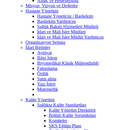
Amaç ve Hedeflerimiz
Misyon, Vizyon ve Değerler
Hastane Yönetimi
Hastane Yöneticisi / Başhekim
Başhekim Yardımcısı
Sağlık Bakım Hizmetleri Müdürü
İdari ve Mali İşler Müdürü
İdari ve Mali İşler Müdür Yardımcısı
Organizasyon Şeması
İdari Birimler
Ayniyat
Bilgi İşlem
Biyomedikal Klinik Mühendisliği
Faturalama
Özlük
Satın alma
Yazı İşleri
Mutemetlik
Kalite Yönetimi
Sağlıkta Kalite Standartları
Kalite Yönetim Direktörü
Bölüm Kalite Sorumluları
Komiteler
SKS Eğitim Planı