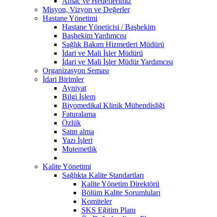
Amaç ve Hedeflerimiz
Misyon, Vizyon ve Değerler
Hastane Yönetimi
Hastane Yöneticisi / Başhekim
Başhekim Yardımcısı
Sağlık Bakım Hizmetleri Müdürü
İdari ve Mali İşler Müdürü
İdari ve Mali İşler Müdür Yardımcısı
Organizasyon Şeması
İdari Birimler
Ayniyat
Bilgi İşlem
Biyomedikal Klinik Mühendisliği
Faturalama
Özlük
Satın alma
Yazı İşleri
Mutemetlik
Kalite Yönetimi
Sağlıkta Kalite Standartları
Kalite Yönetim Direktörü
Bölüm Kalite Sorumluları
Komiteler
SKS Eğitim Planı