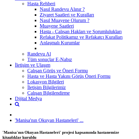
Hasta Rehberi
Nasıl Randevu Alınır ?
Ziyaret Saatleri ve Kuralları
Nasıl Muayene Olurum ?
Muayene Saatleri
Hasta - Çalışan Hakları ve Sorumlulukları
Refakat Politikamız ve Refakatçı Kuralları
Anlaşmalı Kurumlar
Randevu Al
Tüm sonuçlar E-Nabız
İletişim ve Ulaşım
Çalışan Görüş ve Öneri Formu
Hasta ve Hasta Yakını Görüş Öneri Formu
Lokasyon Bilgileri
İletişim Bilgilerimiz
Çalışan Bilgilendirme
Dijital Medya
'Manisa'nın Okuyan Hastaneleri' ...
'Manisa'nın Okuyan Hastaneleri' projesi kapsamında hastanemize
kitaplıklar kuruldu