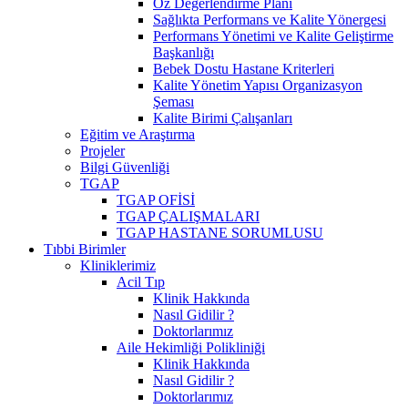
Öz Değerlendirme Planı
Sağlıkta Performans ve Kalite Yönergesi
Performans Yönetimi ve Kalite Geliştirme
Başkanlığı
Bebek Dostu Hastane Kriterleri
Kalite Yönetim Yapısı Organizasyon
Şeması
Kalite Birimi Çalışanları
Eğitim ve Araştırma
Projeler
Bilgi Güvenliği
TGAP
TGAP OFİSİ
TGAP ÇALIŞMALARI
TGAP HASTANE SORUMLUSU
Tıbbi Birimler
Kliniklerimiz
Acil Tıp
Klinik Hakkında
Nasıl Gidilir ?
Doktorlarımız
Aile Hekimliği Polikliniği
Klinik Hakkında
Nasıl Gidilir ?
Doktorlarımız