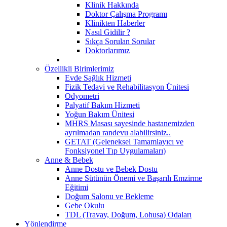
Klinik Hakkında
Doktor Çalışma Programı
Klinikten Haberler
Nasıl Gidilir ?
Sıkça Sorulan Sorular
Doktorlarımız
Özellikli Birimlerimiz
Evde Sağlık Hizmeti
Fizik Tedavi ve Rehabilitasyon Ünitesi
Odyometri
Palyatif Bakım Hizmeti
Yoğun Bakım Ünitesi
MHRS Masası sayesinde hastanemizden
ayrılmadan randevu alabilirsiniz..
GETAT (Geleneksel Tamamlayıcı ve
Fonksiyonel Tıp Uygulamaları)
Anne & Bebek
Anne Dostu ve Bebek Dostu
Anne Sütünün Önemi ve Başarılı Emzirme
Eğitimi
Doğum Salonu ve Bekleme
Gebe Okulu
TDL (Travay, Doğum, Lohusa) Odaları
Yönlendirme