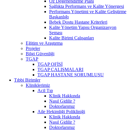
Öz Değerlendirme Planı
Sağlıkta Performans ve Kalite Yönergesi
Performans Yönetimi ve Kalite Geliştirme
Başkanlığı
Bebek Dostu Hastane Kriterleri
Kalite Yönetim Yapısı Organizasyon
Şeması
Kalite Birimi Çalışanları
Eğitim ve Araştırma
Projeler
Bilgi Güvenliği
TGAP
TGAP OFİSİ
TGAP ÇALIŞMALARI
TGAP HASTANE SORUMLUSU
Tıbbi Birimler
Kliniklerimiz
Acil Tıp
Klinik Hakkında
Nasıl Gidilir ?
Doktorlarımız
Aile Hekimliği Polikliniği
Klinik Hakkında
Nasıl Gidilir ?
Doktorlarımız