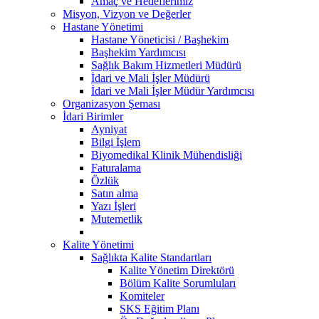
Amaç ve Hedeflerimiz
Misyon, Vizyon ve Değerler
Hastane Yönetimi
Hastane Yöneticisi / Başhekim
Başhekim Yardımcısı
Sağlık Bakım Hizmetleri Müdürü
İdari ve Mali İşler Müdürü
İdari ve Mali İşler Müdür Yardımcısı
Organizasyon Şeması
İdari Birimler
Ayniyat
Bilgi İşlem
Biyomedikal Klinik Mühendisliği
Faturalama
Özlük
Satın alma
Yazı İşleri
Mutemetlik
Kalite Yönetimi
Sağlıkta Kalite Standartları
Kalite Yönetim Direktörü
Bölüm Kalite Sorumluları
Komiteler
SKS Eğitim Planı