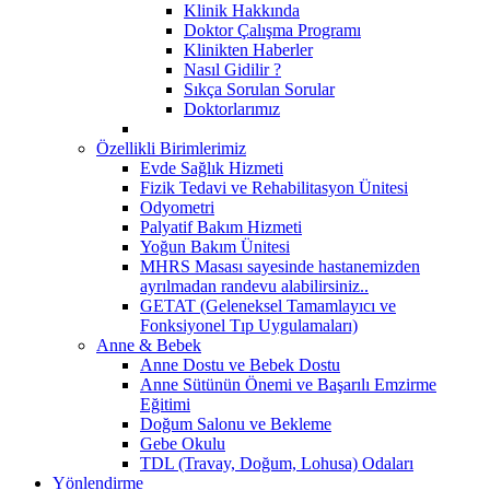
Klinik Hakkında
Doktor Çalışma Programı
Klinikten Haberler
Nasıl Gidilir ?
Sıkça Sorulan Sorular
Doktorlarımız
Özellikli Birimlerimiz
Evde Sağlık Hizmeti
Fizik Tedavi ve Rehabilitasyon Ünitesi
Odyometri
Palyatif Bakım Hizmeti
Yoğun Bakım Ünitesi
MHRS Masası sayesinde hastanemizden
ayrılmadan randevu alabilirsiniz..
GETAT (Geleneksel Tamamlayıcı ve
Fonksiyonel Tıp Uygulamaları)
Anne & Bebek
Anne Dostu ve Bebek Dostu
Anne Sütünün Önemi ve Başarılı Emzirme
Eğitimi
Doğum Salonu ve Bekleme
Gebe Okulu
TDL (Travay, Doğum, Lohusa) Odaları
Yönlendirme