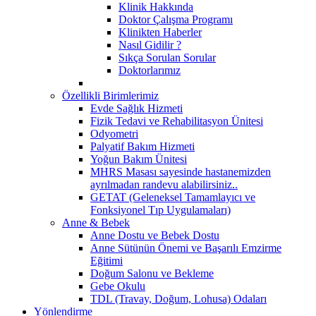
Klinik Hakkında
Doktor Çalışma Programı
Klinikten Haberler
Nasıl Gidilir ?
Sıkça Sorulan Sorular
Doktorlarımız
Özellikli Birimlerimiz
Evde Sağlık Hizmeti
Fizik Tedavi ve Rehabilitasyon Ünitesi
Odyometri
Palyatif Bakım Hizmeti
Yoğun Bakım Ünitesi
MHRS Masası sayesinde hastanemizden
ayrılmadan randevu alabilirsiniz..
GETAT (Geleneksel Tamamlayıcı ve
Fonksiyonel Tıp Uygulamaları)
Anne & Bebek
Anne Dostu ve Bebek Dostu
Anne Sütünün Önemi ve Başarılı Emzirme
Eğitimi
Doğum Salonu ve Bekleme
Gebe Okulu
TDL (Travay, Doğum, Lohusa) Odaları
Yönlendirme