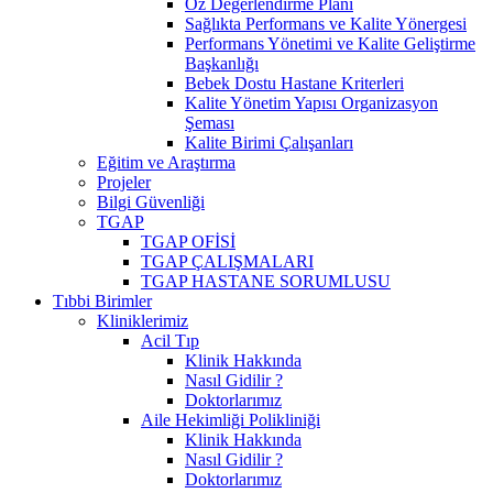
Öz Değerlendirme Planı
Sağlıkta Performans ve Kalite Yönergesi
Performans Yönetimi ve Kalite Geliştirme
Başkanlığı
Bebek Dostu Hastane Kriterleri
Kalite Yönetim Yapısı Organizasyon
Şeması
Kalite Birimi Çalışanları
Eğitim ve Araştırma
Projeler
Bilgi Güvenliği
TGAP
TGAP OFİSİ
TGAP ÇALIŞMALARI
TGAP HASTANE SORUMLUSU
Tıbbi Birimler
Kliniklerimiz
Acil Tıp
Klinik Hakkında
Nasıl Gidilir ?
Doktorlarımız
Aile Hekimliği Polikliniği
Klinik Hakkında
Nasıl Gidilir ?
Doktorlarımız