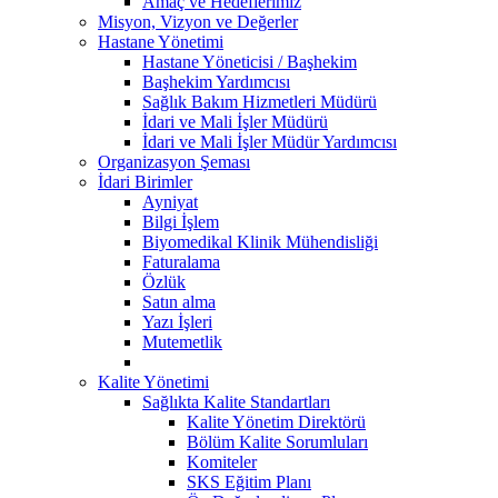
Amaç ve Hedeflerimiz
Misyon, Vizyon ve Değerler
Hastane Yönetimi
Hastane Yöneticisi / Başhekim
Başhekim Yardımcısı
Sağlık Bakım Hizmetleri Müdürü
İdari ve Mali İşler Müdürü
İdari ve Mali İşler Müdür Yardımcısı
Organizasyon Şeması
İdari Birimler
Ayniyat
Bilgi İşlem
Biyomedikal Klinik Mühendisliği
Faturalama
Özlük
Satın alma
Yazı İşleri
Mutemetlik
Kalite Yönetimi
Sağlıkta Kalite Standartları
Kalite Yönetim Direktörü
Bölüm Kalite Sorumluları
Komiteler
SKS Eğitim Planı