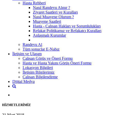
Hasta Rehberi
Nasıl Randevu Alınır ?
Ziyaret Saatleri ve Kuralları
Nasıl Muayene Olurum ?
Muayene Saatleri
Hasta - Çalışan Hakları ve Sorumlulukları
Refakat Politikamız ve Refakatçı Kuralları
Anlaşmalı Kurumlar
Randevu Al
Tüm sonuçlar E-Nabız
İletişim ve Ulaşım
Çalışan Görüş ve Öneri Formu
Hasta ve Hasta Yakını Görüş Öneri Formu
Lokasyon Bilgileri
İletişim Bilgilerimiz
Çalışan Bilgilendirme
Dijital Medya
HİZMETLERİMİZ
21 Mart 2018